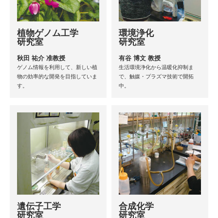
植物ゲノム工学
環境浄化
研究室
研究室
秋田 祐介 准教授
有谷 博文 教授
ゲノム情報を利用して、新しい植
生活環境浄化から温暖化抑制ま
物の効率的な開発を目指していま
で、触媒・プラズマ技術で開拓
す。
中。
遺伝子工学
合成化学
研究室
研究室