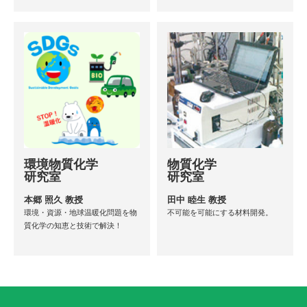
環境物質化学
物質化学
研究室
研究室
本郷 照久 教授
田中 睦生 教授
環境・資源・地球温暖化問題を物
不可能を可能にする材料開発。
質化学の知恵と技術で解決！