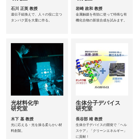
石川 正英 教授
岩崎 政和 教授
遺伝子組換えで、人々の役に立つ
金属触媒を有効に使って特殊な有
タンパク質を大量に作る。
機化合物の新規合成を試みます。
光材料化学
生体分子デバイス
研究室
研究室
木下 基 教授
長谷部 靖 教授
光に応える・光を操る柔らかい材
生体分子デバイスの開発で「ヘル
料創製。
スケア」「クリーンエネルギー」
に貢献！