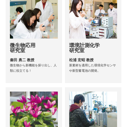
微生物応用
環境計測化学
研究室
研究室
秦田 勇二 教授
松浦 宏昭 教授
微生物から新機能を探り出し、人
新素材を適用した環境化学センサ
類に役立てる！
や新型蓄電池の開発。