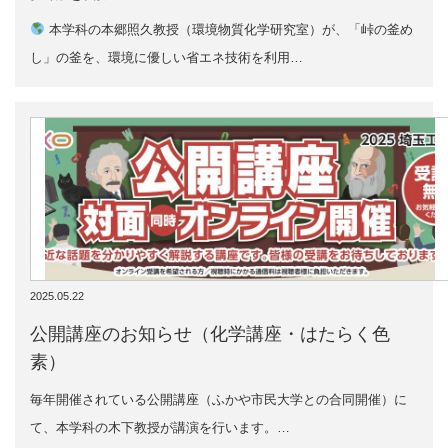
論文）が、東京大学大学院 総合文化研究…
2025.04.24
MENU
HOME
TOP
秋田研究室の研究成果がThe Horticulture Journal
に掲載されました！
（写真：研究材料の芳香性シクラメン野生種）秋田研究室に所属
していた三上さん（2024度博士後…