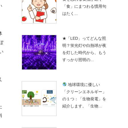
い
「食」にまつわる慣用句
はたく…
体
★「LED」ってどんな照
ぼ
明？蛍光灯や白熱球が夜
い
を灯した時代から、もう
すっかり照明の…
え
地球環境に優しい
「クリーンエネルギー」
の１つ：「生物発電」を
紹介します。「生物…
た
料