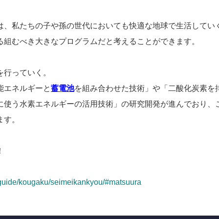
は、私たちの子や孫の世代においても快適な地球で生活してい
る組むべき大きなプログラムだと考えることができます。
を行っていく。
能エネルギーと
蓄電池
を組み合わせた技術」や「二酸化炭素を
に使う水素エネルギーの活用技術」の研究開発が進んでおり、
ます。
！
boguide/kougaku/seimeikankyou/#matsuura