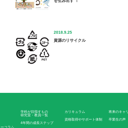
を生み出す ！
2018.9.25
資源のリサイクル
学科が目指すもの
カリキュラム
将来のキャ
研究室・教員一覧
資格取得やサポート体制
卒業生の声
4年間の成長ステップ
レーコラム