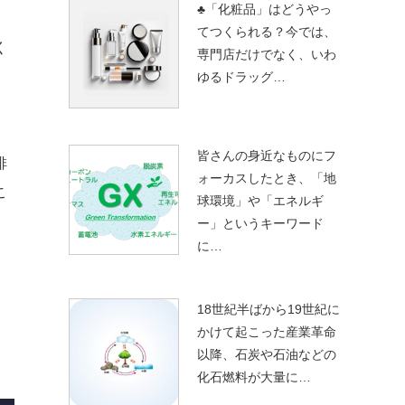
♣「化粧品」はどうやっ
てつくられる？今では、
く
専門店だけでなく、いわ
ゆるドラッグ…
皆さんの身近なものにフ
排
ォーカスしたとき、「地
こ
球環境」や「エネルギ
ー」というキーワード
に…
18世紀半ばから19世紀に
かけて起こった産業革命
以降、石炭や石油などの
化石燃料が大量に…